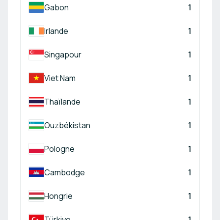
Gabon
1
Irlande
1
Singapour
1
Viet Nam
1
Thaïlande
1
Ouzbékistan
1
Pologne
1
Cambodge
1
Hongrie
1
Türkiye
1