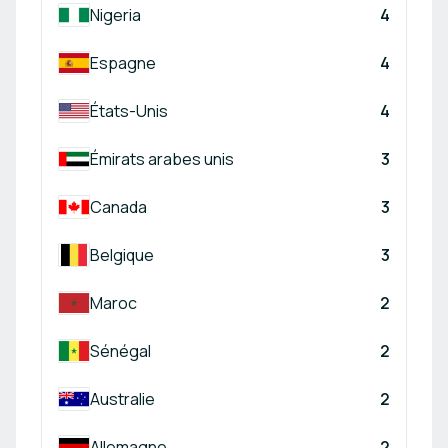
Nigeria
4
Espagne
4
États-Unis
4
Émirats arabes unis
3
Canada
3
Belgique
3
Maroc
2
Sénégal
2
Australie
2
Allemagne
2