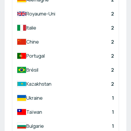
Royaume-Uni
2
Italie
2
Chine
2
Portugal
2
Brésil
2
Kazakhstan
2
Ukraine
1
Taïwan
1
Bulgarie
1