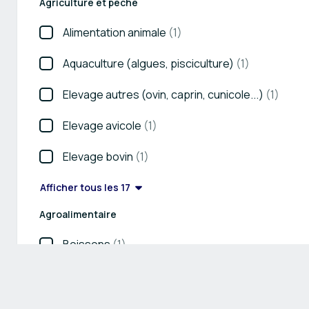
Agriculture et pêche
Alimentation animale
(1)
Aquaculture (algues, pisciculture)
(1)
Elevage autres (ovin, caprin, cunicole...)
(1)
Elevage avicole
(1)
Elevage bovin
(1)
Afficher tous les 17
Agroalimentaire
Boissons
(1)
BVP (Boulangerie, Viennoiserie, Pâtisserie)
(1)
Fruits & légumes
(1)