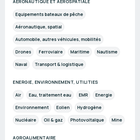
AÉRONAUTIQUE ET AÉROSPATIALE
Equipements bateaux de pêche
Aéronautique, spatial
Automobile, autres véhicules, mobilités
Drones
Ferroviaire
Maritime
Nautisme
Naval
Transport & logistique
ENERGIE, ENVIRONNEMENT, UTILITIES
Air
Eau, traitement eau
EMR
Energie
Environnement
Eolien
Hydrogène
Nucléaire
Oil & gaz
Photovoltaïque
Mine
AGROALIMENTAIRE