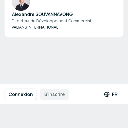
Alexandre SOUVANNAVONG
Directeur du Développement Commercial
VALIANS INTERNATIONAL
Navigation en pied de page
Conditions d'utilisation
Politique de confidentialité
Connexion
S'inscrire
FR
Langue 
Mentions légales
Paramètres des cookies
Propulsé par
b2match